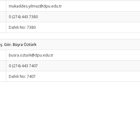
mukaddes.yilmaz@dpu.edu.tr
0 (274) 443 7380
Dahili No: 7380
ş. Gör. Büşra Öztürk
busra.ozturk@dpu.edu.tr
0 (274) 443 7407
Dahili No: 7407