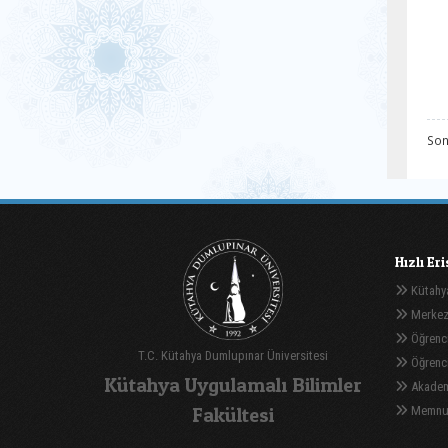
Son
Hızlı Er
Kütahya
Merkez
Öğrenci
T.C. Kütahya Dumlupınar Üniversitesi
Öğrenci 
Kütahya Uygulamalı Bilimler
Akadem
Fakültesi
Memnuni