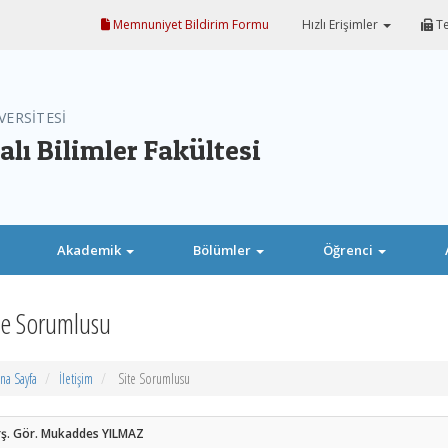
Memnuniyet Bildirim Formu
Hızlı Erişimler
Te
VERSİTESİ
ı Bilimler Fakültesi
Akademik
Bölümler
Öğrenci
te Sorumlusu
na Sayfa
İletişim
Site Sorumlusu
rş. Gör. Mukaddes YILMAZ