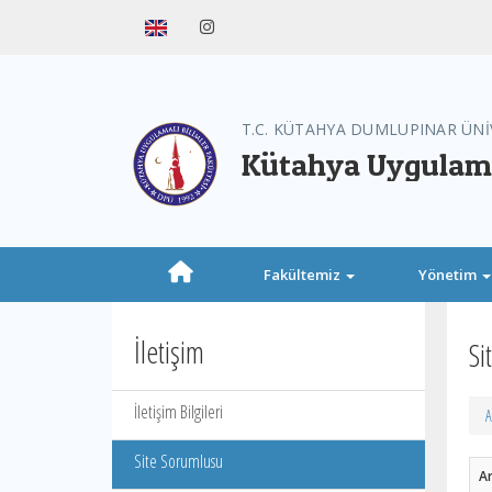
T.C. KÜTAHYA DUMLUPINAR ÜNİ
Kütahya Uygulamal
Fakültemiz
Yönetim
İletişim
Si
İletişim Bilgileri
A
Site Sorumlusu
A