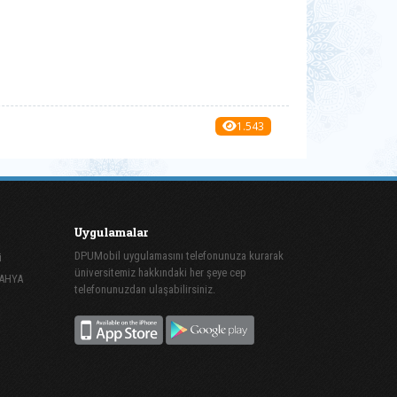
1.543
Uygulamalar
DPUMobil uygulamasını telefonunuza kurarak
i
üniversitemiz hakkındaki her şeye cep
TAHYA
telefonunuzdan ulaşabilirsiniz.