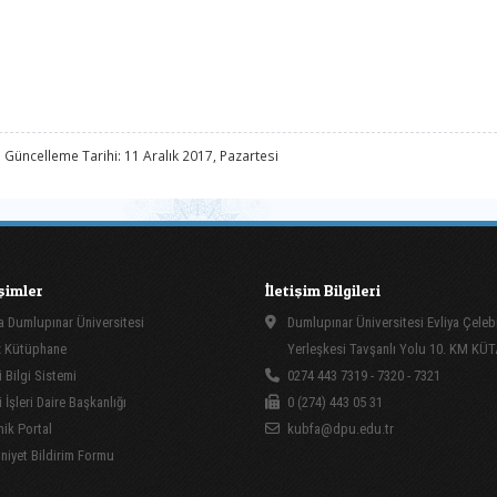
 Güncelleme Tarihi: 11 Aralık 2017, Pazartesi
işimler
İletişim Bilgileri
 Dumlupınar Üniversitesi
Dumlupınar Üniversitesi Evliya Çeleb
 Kütüphane
Yerleşkesi Tavşanlı Yolu 10. KM KÜ
 Bilgi Sistemi
0274 443 7319 - 7320 - 7321
İşleri Daire Başkanlığı
0 (274) 443 05 31
ik Portal
kubfa@dpu.edu.tr
yet Bildirim Formu