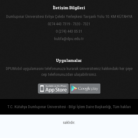
İletişim Bilgileri
Dumlupınar Üniversitesi Evliya Çelebi Yerleşkesi Tavşanlı Yolu 10. KM KÜTAHYA
0274 443 7319 - 7320 - 7321
0 (274) 443 05 31
kubfa@dpu.edu.tr
Uygulamalar
DPUMobil uygulamasını telefonunuza kurarak üniversitemiz hakkındaki her şeye
cep telefonunuzdan ulaşabilirsiniz.
T.C. Kütahya Dumlupınar Üniversitesi - Bilgi İşlem Daire Başkanlığı, Tüm hakları
saklıdır.