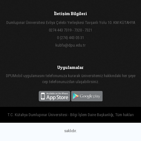
İletişim Bilgileri
Dumlupınar Üniversitesi Evliya Çelebi Yerleşkesi Tavşanlı Yolu 10. KM KÜTAHYA
0274 443 7319 - 7320 - 7321
0 (274) 443 05 31
kubfa@dpu.edu.tr
Uygulamalar
DPUMobil uygulamasını telefonunuza kurarak üniversitemiz hakkındaki her şeye
cep telefonunuzdan ulaşabilirsiniz.
T.C. Kütahya Dumlupınar Üniversitesi - Bilgi İşlem Daire Başkanlığı, Tüm hakları
saklıdır.