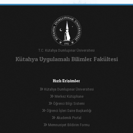
T.C. Kütahya Dumlupınar Üniversitesi
Kütahya Uygulamalı Bilimler Fakültesi
Hızlı Erişimler
Kütahya Dumlupınar Üniversitesi
Merkez Kütüphane
Öğrenci Bilgi Sistemi
Öğrenci İşleri Daire Başkanlığı
Akademik Portal
Memnuniyet Bildirim Formu