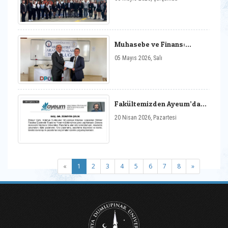
Muhasebe ve Finans:
Kariyer Fırsatları
05 Mayıs 2026, Salı
Fakültemizden Ayeum’da
Uygulamalı İstatistiksel
20 Nisan 2026, Pazartesi
Analiz Eğitimleri
(current)
«
1
2
3
4
5
6
7
8
»