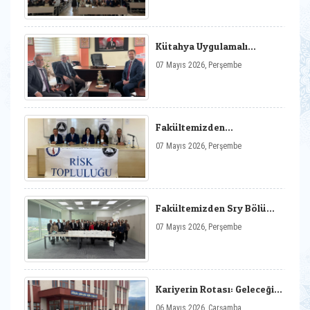
Kütahya Uygulamalı
Bilimler Fakültesi’nden
07 Mayıs 2026, Perşembe
Eğitimde İş Birliği
Ziyaretleri
Fakültemizden
Sigortacılıkta Açık
07 Mayıs 2026, Perşembe
Mikrafon-3 Etkinliği
Fakültemizden Sry Bölümü
Öğrencileri ile Birlikte
07 Mayıs 2026, Perşembe
Sektör Ziyaretleri
Kariyerin Rotası: Geleceğin
Bankacılığı
06 Mayıs 2026, Çarşamba