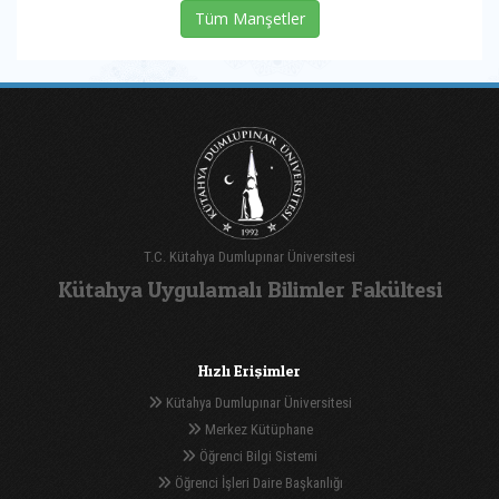
Tüm Manşetler
T.C. Kütahya Dumlupınar Üniversitesi
Kütahya Uygulamalı Bilimler Fakültesi
Hızlı Erişimler
Kütahya Dumlupınar Üniversitesi
Merkez Kütüphane
Öğrenci Bilgi Sistemi
Öğrenci İşleri Daire Başkanlığı