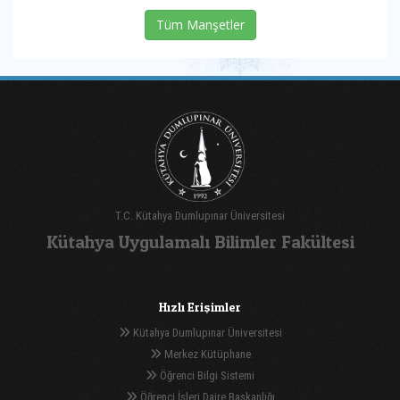
Tüm Manşetler
T.C. Kütahya Dumlupınar Üniversitesi
Kütahya Uygulamalı Bilimler Fakültesi
Hızlı Erişimler
Kütahya Dumlupınar Üniversitesi
Merkez Kütüphane
Öğrenci Bilgi Sistemi
Öğrenci İşleri Daire Başkanlığı