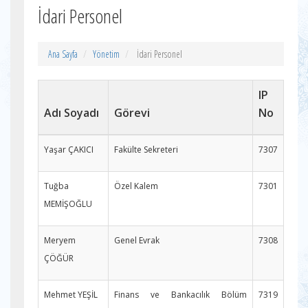
İdari Personel
Ana Sayfa
Yönetim
İdari Personel
IP
Adı Soyadı
Görevi
No
Yaşar ÇAKICI
Fakülte Sekreteri
7307
Tuğba
Özel Kalem
7301
MEMİŞOĞLU
Meryem
Genel Evrak
7308
ÇÖĞÜR
Mehmet YEŞİL
Finans ve Bankacılık Bölüm
7319